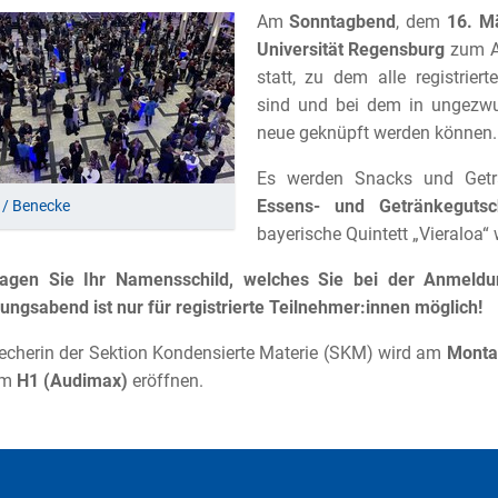
Am
Sonntagbend
, dem
16. M
Universität Regensburg
zum A
statt, zu dem alle registrier
sind und bei dem in ungezwu
neue geknüpft werden können.
Es werden Snacks und Getr
Essens- und Getränkeguts
/ Benecke
bayerische Quintett „Vieraloa“ 
tragen Sie Ihr Namensschild, welches Sie bei der Anmeldu
ngsabend ist nur für registrierte Teilnehmer:innen möglich!
echerin der Sektion Kondensierte Materie (SKM) wird am
Monta
um
H1 (Audimax)
eröffnen.