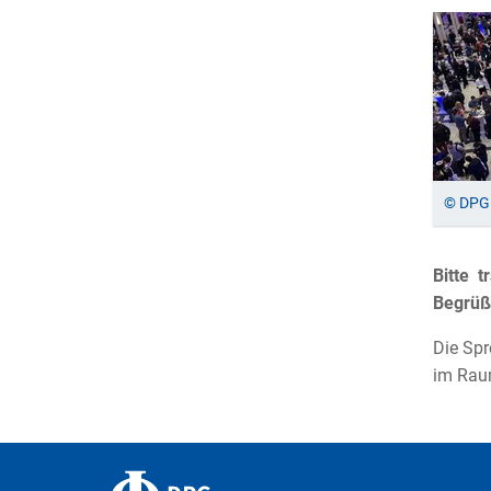
© DPG 
Bitte 
Begrüßu
Die Spr
im Ra